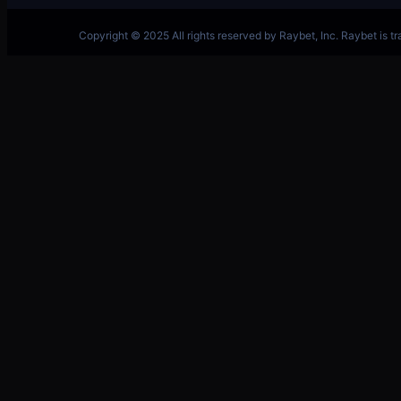
跳
首页–LOL买输赢官方-英雄联盟(LOL)S15预测决赛电
至
内
容
lol盘口网址_
·
雷竞技
2024 年 9 月 9 日