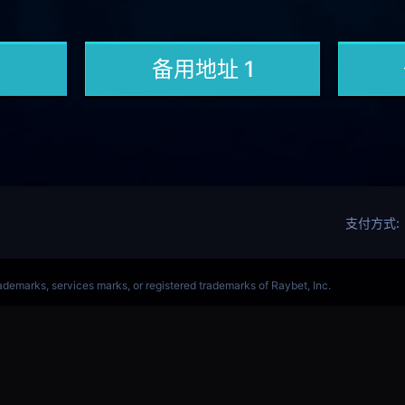
子竞技赛事官网