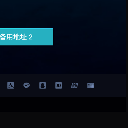
登录
注册